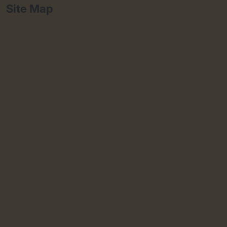
Site Map
Θέλω να
Κέντρο Υπηρεσιών
Επικοινωνία
Επικαιρότητα
Εκδηλώσεις
Ψηφιακά Εργαλεία
Δράσεις
Χάρτης
Σημαντικοί Σύνδεσμοι