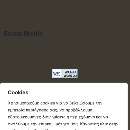
Δήμος
Pet Alert
Social Media
Αυτόματος έλεγχος προσβασιμότητας δικτυακού τόπου
με βάση το πρότυπο WCAG 2.1 AA και με το εργαλείο
Cookies
"AChecker"
Χρησιμοποιούμε cookies για να βελτιώσουμε την
εμπειρία περιήγησής σας, να προβάλλουμε
Περιφερειακή Ένωση Δήμων Ιονίων Νήσων |
ΕΕΤΑΑ |
εξατομικευμένες διαφημίσεις ή περιεχόμενο και να
ΚΕΔΕ |
Υπουργείο Εσωτερικών
αναλύουμε την επισκεψιμότητά μας. Κάνοντας κλικ στην