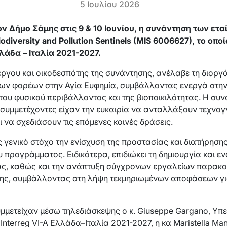
5 Ιουλίου 2026
ν Δήμο Σάμης στις 9 & 10 Ιουνίου, η συνάντηση των ετ
diversity and Pollution Sentinels (MIS 6006627), το οπο
λάδα – Ιταλία 2021-2027.
έργου και οικοδεσπότης της συνάντησης, ανέλαβε τη διοργ
ν φορέων στην Αγία Ευφημία, συμβάλλοντας ενεργά στην
του φυσικού περιβάλλοντος και της βιοποικιλότητας. Η σ
συμμετέχοντες είχαν την ευκαιρία να ανταλλάξουν τεχνογ
 να σχεδιάσουν τις επόμενες κοινές δράσεις.
γενικό στόχο την ενίσχυση της προστασίας και διατήρησης
υ προγράμματος. Ειδικότερα, επιδιώκει τη δημιουργία και 
ας, καθώς και την ανάπτυξη σύγχρονων εργαλείων παρακ
ης, συμβάλλοντας στη λήψη τεκμηριωμένων αποφάσεων για
υμμετείχαν μέσω τηλεδιάσκεψης ο κ. Giuseppe Gargano, Υπ
nterreg VI-A Ελλάδα–Ιταλία 2021-2027, η κα Maristella Ma