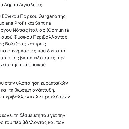
υ Δήμου Αιγιαλείας.
ου Εθνικού Πάρκου Gargano της
ciana Profit και Santina
 Έργου Νότιας Ιταλίας (Comunità
ανισμού Φυσικού Περιβάλλοντος
ς Βολτέρας και τρεις
μα συνεργασίας που διέπει το
σία της βιοποικιλότητας, την
χείρισης του φυσικού
μου στην υλοποίηση ευρωπαϊκών
και τη βιώσιμη ανάπτυξη.
νών περιβαλλοντικών προκλήσεων
ιώνει τη δέσμευσή του για την
ς του περιβάλλοντος και των