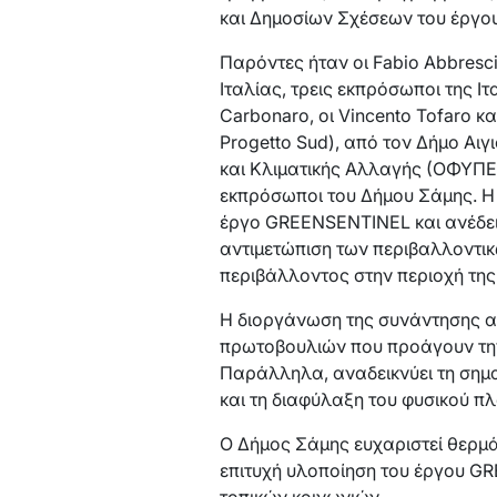
και Δημοσίων Σχέσεων του έργου
Παρόντες ήταν οι Fabio Abbresci
Ιταλίας, τρεις εκπρόσωποι της Ιτ
Carbonaro, οι Vincento Tofaro κ
Progetto Sud), από τον Δήμο Αι
και Κλιματικής Αλλαγής (ΟΦΥΠΕ
εκπρόσωποι του Δήμου Σάμης. Η 
έργο GREENSENTINEL και ανέδειξ
αντιμετώπιση των περιβαλλοντικ
περιβάλλοντος στην περιοχή της Α
Η διοργάνωση της συνάντησης α
πρωτοβουλιών που προάγουν την 
Παράλληλα, αναδεικνύει τη σημα
και τη διαφύλαξη του φυσικού πλ
Ο Δήμος Σάμης ευχαριστεί θερμά 
επιτυχή υλοποίηση του έργου GR