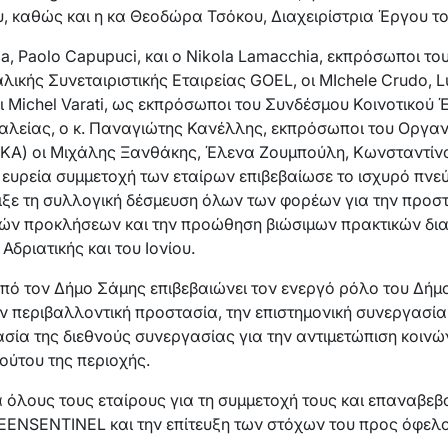
, καθώς και η κα Θεοδώρα Τσόκου, Διαχειρίστρια Έργου το
a, Paolo Capupuci, και ο Nikola Lamacchia, εκπρόσωποι τ
αλικής Συνεταιριστικής Εταιρείας GOEL, οι MIchele Crudo, Lu
αι Michel Varati, ως εκπρόσωποι του Συνδέσμου Κοινοτικού
γιαλείας, ο κ. Παναγιώτης Κανέλλης, εκπρόσωποι του Οργ
ΚΑ) οι Μιχάλης Ξανθάκης, Έλενα Ζουμπούλη, Κωνσταντίνο
ευρεία συμμετοχή των εταίρων επιβεβαίωσε το ισχυρό πνεύ
ε τη συλλογική δέσμευση όλων των φορέων για την προστα
ών προκλήσεων και την προώθηση βιώσιμων πρακτικών δια
δριατικής και του Ιονίου.
πό τον Δήμο Σάμης επιβεβαιώνει τον ενεργό ρόλο του Δή
περιβαλλοντική προστασία, την επιστημονική συνεργασία 
σία της διεθνούς συνεργασίας για την αντιμετώπιση κοι
ούτου της περιοχής.
όλους τους εταίρους για τη συμμετοχή τους και επαναβεβα
EENSENTINEL και την επίτευξη των στόχων του προς όφελο