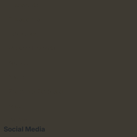
Επικοινωνία
Επικαιρότητα
Εκδηλώσεις
Ψηφιακά Εργαλεία
Δράσεις
Χάρτης
Σημαντικοί Σύνδεσμοι
Δήμος
Pet Alert
Social Media