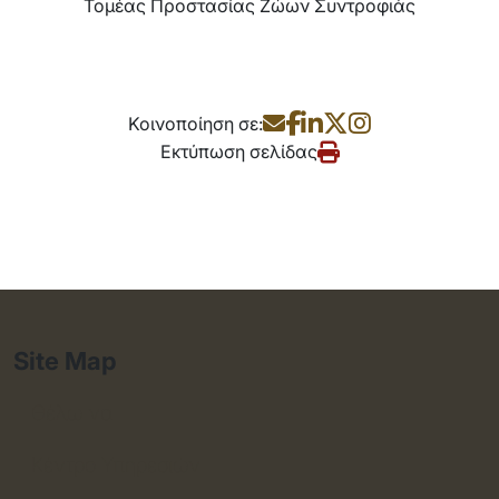
Τομέας Προστασίας Ζώων Συντροφιάς
Κοινοποίηση σε:
Εκτύπωση σελίδας
Site Map
Θέλω να
Κέντρο Υπηρεσιών