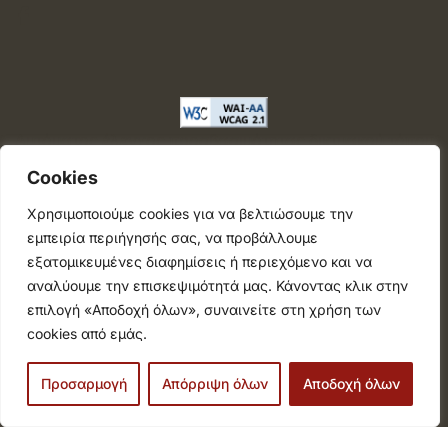
Αυτόματος έλεγχος προσβασιμότητας δικτυακού τόπου
με βάση το πρότυπο WCAG 2.1 AA και με το εργαλείο
Cookies
"AChecker"
Χρησιμοποιούμε cookies για να βελτιώσουμε την
εμπειρία περιήγησής σας, να προβάλλουμε
Περιφερειακή Ένωση Δήμων Ιονίων Νήσων |
ΕΕΤΑΑ |
εξατομικευμένες διαφημίσεις ή περιεχόμενο και να
ΚΕΔΕ |
Υπουργείο Εσωτερικών
αναλύουμε την επισκεψιμότητά μας. Κάνοντας κλικ στην
επιλογή «Αποδοχή όλων», συναινείτε στη χρήση των
cookies από εμάς.
© 2026
Προσαρμογή
Απόρριψη όλων
Αποδοχή όλων
Όροι Χρήσης & Πολιτική Απορρήτου
Σχεδιασμός και υλοποίηση από την Crowdpolicy