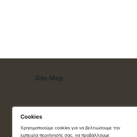
Site Map
Θέλω να
Κέντρο Υπηρεσι
Επικαιρότητα
Εκδηλώσεις
Δράσεις
Χάρτης
Cookies
Δήμος
Pet Alert
Χρησιμοποιούμε cookies για να βελτιώσουμε την
εμπειρία περιήγησής σας, να προβάλλουμε