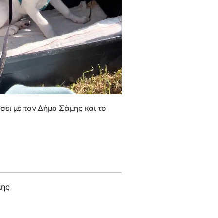
σει με τον Δήμο Σάμης και το
μης