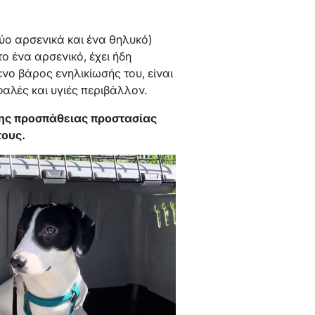
δύο αρσενικά και ένα θηλυκό)
ο ένα αρσενικό, έχει ήδη
μενο βάρος ενηλικίωσής του, είναι
λές και υγιές περιβάλλον.
της προσπάθειας προστασίας
τους.