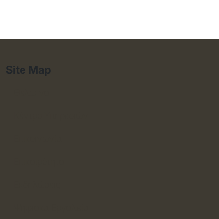
Site Map
Θέλω να
Κέντρο Υπηρεσιών
Επικοινωνία
Επικαιρότητα
Εκδηλώσεις
Ψηφιακά Εργαλεία