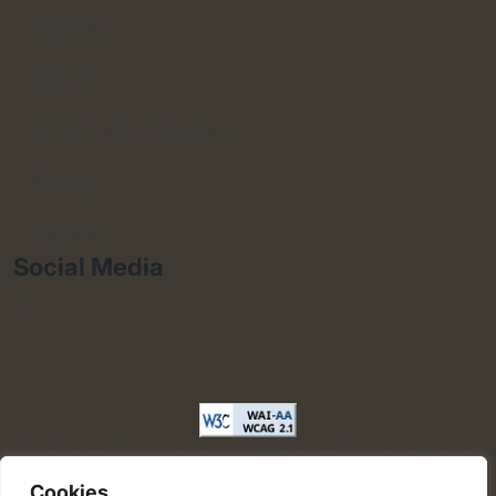
Δράσεις
Χάρτης
Σημαντικοί Σύνδεσμοι
Δήμος
Pet Alert
Social Media
Αυτόματος έλεγχος προσβασιμότητας δικτυακού τόπου
με βάση το πρότυπο WCAG 2.1 AA και με το εργαλείο
Cookies